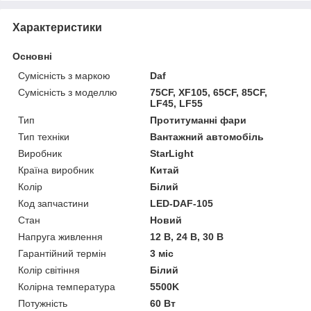
Характеристики
Основні
Сумісність з маркою
Daf
Сумісність з моделлю
75CF, XF105, 65CF, 85CF,
LF45, LF55
Тип
Протитуманні фари
Тип техніки
Вантажний автомобіль
Виробник
StarLight
Країна виробник
Китай
Колір
Білий
Код запчастини
LED-DAF-105
Стан
Новий
Напруга живлення
12 В, 24 В, 30 В
Гарантійний термін
3 міс
Колір світіння
Білий
Колірна температура
5500K
Потужність
60 Вт