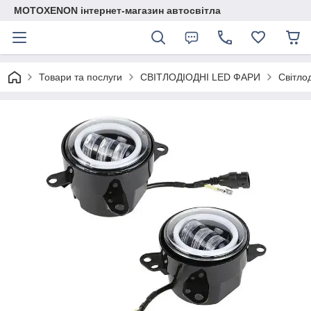
MOTOXENON інтернет-магазин автосвітла
Товари та послуги
СВІТЛОДІОДНІ LED ФАРИ
Світло