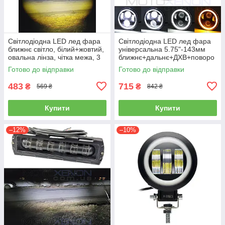
Світлодіодна LED лед фара
Світлодіодна LED лед фара
ближнє світло, білий+жовтий,
універсальна 5.75"-143мм
овальна лінза, чітка межа, 3
ближнє+дальнє+ДХВ+поворо
режими
т на мотоцикл, ВАЗ 2106,
Готово до відправки
Готово до відправки
BMW та ін.
483
715
₴
₴
569 ₴
842 ₴
Купити
Купити
–12%
–10%