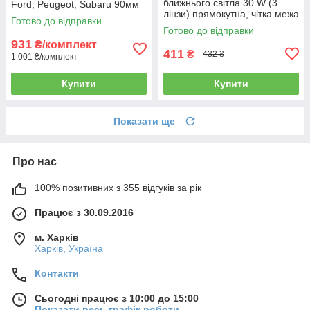
ближнього світла 30 W (3
Ford, Peugeot, Subaru 90мм
лінзи) прямокутна, чітка межа
6000K 60W круглі LED
Готово до відправки
світла
протитуманні фари +DRL
Готово до відправки
931
₴/комплект
411
₴
432 ₴
1 001 ₴/комплект
Купити
Купити
Показати ще
Про нас
100% позитивних з 355 відгуків за рік
Працює з 30.09.2016
м. Харків
Харків, Україна
Контакти
Сьогодні працює з 10:00 до 15:00
Показати весь графік роботи