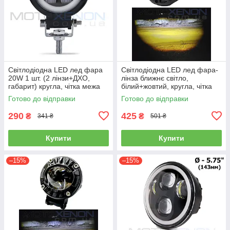
Світлодіодна LED лед фара
Світлодіодна LED лед фара-
20W 1 шт. (2 лінзи+ДХО,
лінза ближнє світло,
габарит) кругла, чітка межа
білий+жовтий, кругла, чітка
світла
межа, 3 режими
Готово до відправки
Готово до відправки
290
425
₴
₴
341 ₴
501 ₴
Купити
Купити
–15%
–15%