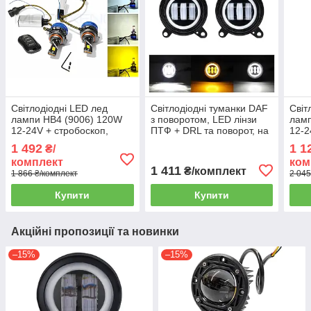
Світлодіодні LED лед
Світлодіодні туманки DAF
Світ
лампи HB4 (9006) 120W
з поворотом, LED лінзи
лам
12-24V + стробоскоп,
ПТФ + DRL та поворот, на
12-2
режими
вантажівку 5500К 12/24В,
на к
1 492
1 1
₴/
3000K/4300K/6000K, вибір
2шт
яскр
комплект
ком
кольору, пульт ДК
1 411
₴/комплект
1 866 ₴/комплект
2 045
Купити
Купити
Акційні пропозиції та новинки
–15%
–15%