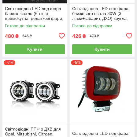
Світлодіодна LED лед фара
Світлодіодна LED лед фара
ближнє світло (6 лінз)
ближнього світла 30W (3
прямокутна, додаткові фари,
лінзи+габарит, ДХО) кругла,
чітка межа світла
додаткова, чітка межа світла
Готово до відправки
Готово до відправки
480
426
₴
₴
546 ₴
473 ₴
Купити
Купити
–7%
–5%
Світлодіодні ПТФ з ДХВ для
Світлодіодна LED лед фара
Opel, Mitsubishi, Citroen,