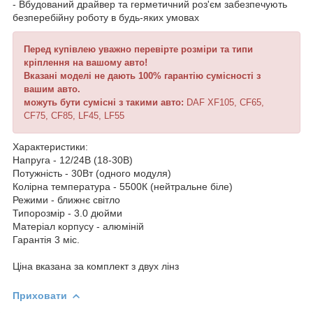
- Вбудований драйвер та герметичний роз'єм забезпечують
безперебійну роботу в будь-яких умовах
Перед купівлею уважно перевірте розміри та типи
кріплення на вашому авто!
Вказані моделі не дають 100% гарантію сумісності з
вашим авто.
можуть бути сумісні з такими авто:
DAF XF105, CF65,
CF75, CF85, LF45, LF55
Характеристики:
Напруга - 12/24В (18-30В)
Потужність - 30Вт (одного модуля)
Колірна температура - 5500К (нейтральне біле)
Режими - ближнє світло
Типорозмір - 3.0 дюйми
Матеріал корпусу - алюміній
Гарантія 3 міс.
Ціна вказана за комплект з двух лінз
Приховати