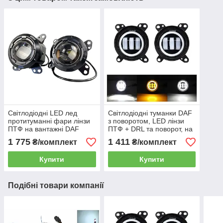
Світлодіодні LED лед
Світлодіодні туманки DAF
протитуманні фари лінзи
з поворотом, LED лінзи
ПТФ на вантажні DAF
ПТФ + DRL та поворот, на
5500К 12/24В 3.0", 2шт
вантажівку 5500К 12/24В,
1 775
1 411
₴/комплект
₴/комплект
2шт
Купити
Купити
Подібні товари компанії