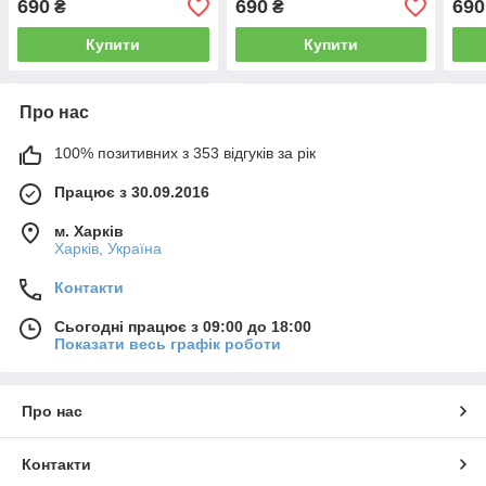
690
690
690
₴
₴
фар AFS (Японія)
фар AFS THK,Японія
фар 
Купити
Купити
Про нас
100% позитивних з 353 відгуків за рік
Працює з 30.09.2016
м. Харків
Харків, Україна
Контакти
Сьогодні працює з 09:00 до 18:00
Показати весь графік роботи
Про нас
Контакти