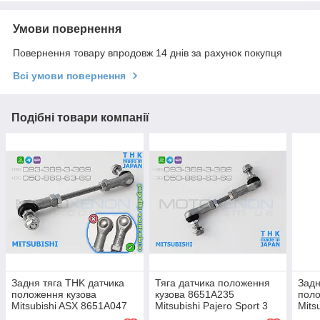
Умови повернення
Повернення товару впродовж 14 днів за рахунок покупця
Всі умови повернення
Подібні товари компанії
Задня тяга THK датчика
Тяга датчика положення
Задн
положення кузова
кузова 8651A235
поло
Mitsubishi ASX 8651A047
Mitsubishi Pajero Sport 3
Mits
8651A147 тяжка коректора
задня тяжка коректора
8651