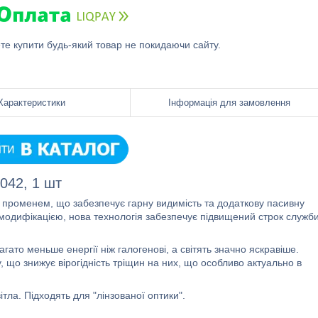
ете купити будь-який товар не покидаючи сайту.
Характеристики
Інформація для замовлення
042, 1 шт
м променем, що забезпечує гарну видимість та додаткову пасивну
 модифікацією, нова технологія забезпечує підвищений строк служб
ато меньше енергії ніж галогенові, а світять значно яскравіше.
 що знижує вірогідність тріщин на них, що особливо актуально в
тла. Підходять для "лінзованої оптики".