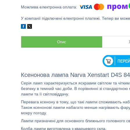
У компанії підключені електронні платежі. Тепер ви мож
Опис
Ксенонова лампа Narva Xenstart D4S 84
Серія ламп характеризується яскравим світлом та чітки
безпеку в темний час доби. В порівнянні зі стандартною
лампи та її світловіддачу.
Перевага ксенону в тому, що такі лампи споживають набаг
Також ксенонові лампи набагато менше нагрівають фару,
мокру погоду.
Лампи призначені для основного ближнього головного сві
Колба лампи виготовлена з кварцевого скла.