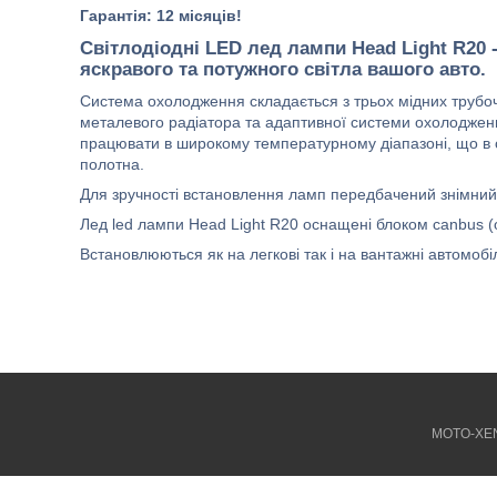
Гарантія: 12 місяців!
Світлодіодні LED лед лампи Head Light R20 
яскравого та потужного світла вашого авто.
Система охолодження складається з трьох мідних трубочо
металевого радіатора та адаптивної системи охолодже
працювати в широкому температурному діапазоні, що в с
полотна.
Для зручності встановлення ламп передбачений знімний
Лед led лампи Head Light R20 оснащені блоком canbus 
Встановлюються як на легкові так і на вантажні автомобіл