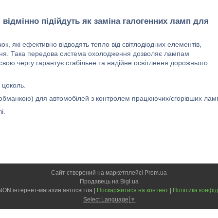
-
відмінно підійдуть як заміна галогенних ламп для
к, які ефективно відводять тепло від світлодіодних елементів,
ння. Така передова система охолодження дозволяє лампам
вою чергу гарантує стабільне та надійне освітлення дорожнього
 цоколь.
(обманкою) для автомобілей з контролем працюючих/сгорівших лам
і.
Сайт створений на маркетплейсі
Prom.ua
Продавець на Bigl.ua
MOTO-XENON інтернет-магазин автосвітла |
Поскаржитися на контент
|
Політика конфід
Select Language
▼