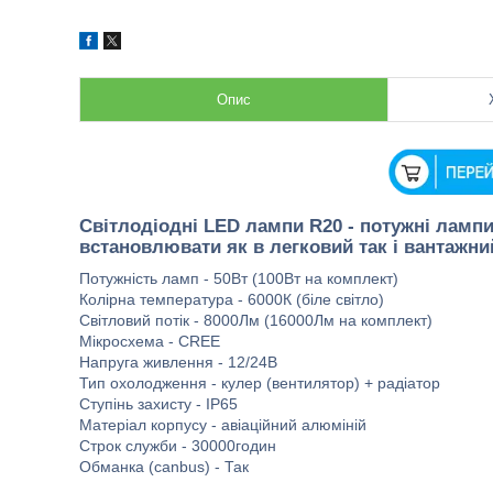
Опис
Світлодіодні LED лампи R20 - потужні ламп
встановлювати як в легковий так і вантажн
Потужність ламп - 50Вт (100Вт на комплект)
Колірна температура - 6000К (біле світло)
Світловий потік - 8000Лм (16000Лм на комплект)
Мікросхема - CREE
Напруга живлення - 12/24В
Тип охолодження - кулер (вентилятор) + радіатор
Ступінь захисту - IP65
Матеріал корпусу - авіаційний алюміній
Строк служби - 30000годин
Обманка (canbus) - Так