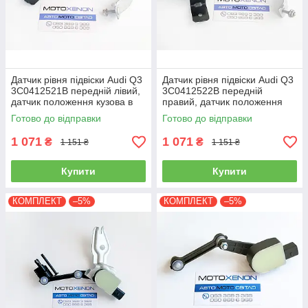
Датчик рівня підвіски Audi Q3
Датчик рівня підвіски Audi Q3
3C0412521B передній лівий,
3C0412522B передній
датчик положення кузова в
правий, датчик положення
зборі з тягою
кузова в зборі з тягою
Готово до відправки
Готово до відправки
1 071
1 071
₴
₴
1 151 ₴
1 151 ₴
Купити
Купити
КОМПЛЕКТ
–5%
КОМПЛЕКТ
–5%