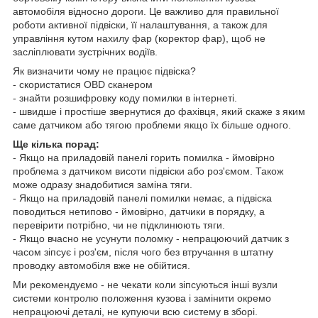
автомобіля відносно дороги. Це важливо для правильної
роботи активної підвіски, її налаштування, а також для
управління кутом нахилу фар (коректор фар), щоб не
засліплювати зустрічних водіїв.
Як визначити чому не працює підвіска?
- скористатися OBD сканером
- знайти розшифровку коду помилки в інтернеті.
- швидше і простіше звернутися до фахівця, який скаже з яким
саме датчиком або тягою проблеми якщо їх більше одного.
Ще кілька порад:
- Якщо на приладовій панелі горить помилка - ймовірно
проблема з датчиком висоти підвіски або роз'ємом. Також
може одразу знадобитися заміна тяги.
- Якщо на приладовій панелі помилки немає, а підвіска
поводиться нетипово - ймовірно, датчики в порядку, а
перевірити потрібно, чи не підклинюють тяги.
- Якщо вчасно не усунути поломку - непрацюючий датчик з
часом зіпсує і роз'єм, після чого без втручання в штатну
проводку автомобіля вже не обійтися.
Ми рекомендуємо - не чекати коли зіпсуються інші вузли
системи контролю положення кузова і замінити окремо
непрацюючі деталі, не купуючи всю систему в зборі.