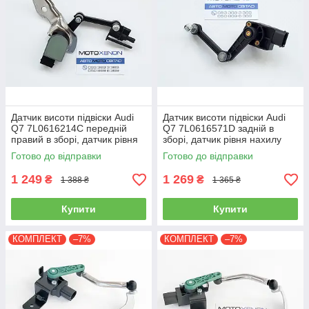
Датчик висоти підвіски Audi
Датчик висоти підвіски Audi
Q7 7L0616214C передній
Q7 7L0616571D задній в
правий в зборі, датчик рівня
зборі, датчик рівня нахилу
нахилу кузова
кузова
Готово до відправки
Готово до відправки
1 249
1 269
₴
₴
1 388 ₴
1 365 ₴
Купити
Купити
КОМПЛЕКТ
–7%
КОМПЛЕКТ
–7%