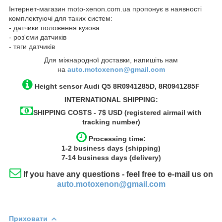
Інтернет-магазин moto-xenon.com.ua пропонує в наявності
комплектуючі для таких систем:
- датчики положення кузова
- роз'єми датчиків
- тяги датчиків
Для міжнародної доставки, напишіть нам
на
auto.motoxenon@gmail.com
Height sensor Audi Q5
8R0941285D,
8R0941285F
INTERNATIONAL SHIPPING:
SHIPPING COSTS - 7$ USD (registered airmail with
tracking number)
Processing time:
1-2
business
days (shipping)
7-14
business
days (delivery)
If you have any questions - feel free to e-mail us on
auto.motoxenon@gmail.com
Приховати