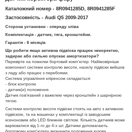
Каталожний номер - 8R0941285D, 8R0941285F
Застосовність - Audi Q5 2009-2017
Сторона установки - спереду зліва
Комплектація - датчик, тяга, кронштейни.
Гарантія - 6 місяців
Що робити якщо активна підвіска працює некоректно,
задирає або сильно опускає амортизатори?
Перевірте на помилки бортовий комп'ютер. Найімовірніше
компонент системи контролю висоти, нахилу підвіски вийшов
з ладу або працює з перебоями.
Система управління кліренсом складається:
- блок контролю
- датчик(и) положення.
Датчик пов'язаний з важелем через кронштейн з шарнірною
тягою.
Системи контролю висоти підвіски стоять на авто з активною
підвіскою, та на машинах у комплектації із заводським
ксеноновим або LED ближнім світлом. Кількість датчиків може
варіюватися від 1-го до 4-х шт. Датчики допомагають
бортовому комп'ютеру визначити положення кузова