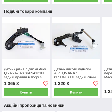
Подібні товари компанії
Датчик рівня підвіски Audi
Датчик висоти підвіски
Датч
Q5 A6 A7 A8 8R0941310E
Audi Q5 A6 A7
пере
задній правий в зборі з
8R0941309E задній лівий
Mac
тягою, датчик висоти
в зборі, датчик коректора
8R09
1 365
1 320
₴
₴
кузова
світла фар
1 3
Купити
Купити
Акційні пропозиції та новинки