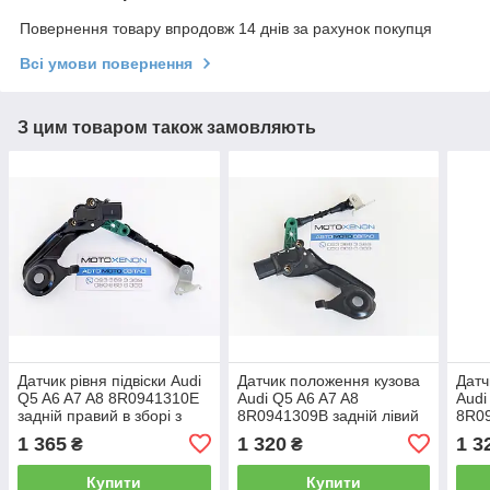
Повернення товару впродовж 14 днів за рахунок покупця
Всі умови повернення
З цим товаром також замовляють
Датчик рівня підвіски Audi
Датчик положення кузова
Датч
Q5 A6 A7 A8 8R0941310E
Audi Q5 A6 A7 A8
Audi
задній правий в зборі з
8R0941309B задній лівий
8R09
тягою, датчик висоти
в зборі, датчик рівня
в зб
1 365
1 320
1 3
₴
₴
кузова
підвіски
світ
Купити
Купити