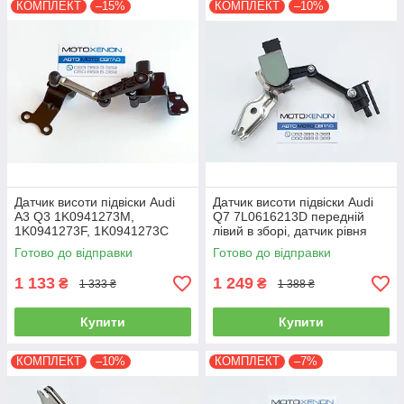
КОМПЛЕКТ
–15%
КОМПЛЕКТ
–10%
Датчик висоти підвіски Audi
Датчик висоти підвіски Audi
A3 Q3 1K0941273M,
Q7 7L0616213D передній
1K0941273F, 1K0941273C
лівий в зборі, датчик рівня
задній в зборі з тягою
нахилу кузова
Готово до відправки
Готово до відправки
1 133
1 249
₴
₴
1 333 ₴
1 388 ₴
Купити
Купити
КОМПЛЕКТ
–10%
КОМПЛЕКТ
–7%