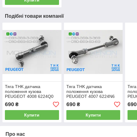
Подібні товари компанії
Тяга THK датчика
Тяга THK датчика
Тяга
положення кузова
положення кузова
поло
PEUGEOT 4008 6224Q0
PEUGEOT 4007 6224N6
PEU
передня тяжка коректора
задня тяжка коректора
1609
690
690
690
₴
₴
фар AFS (Японія)
фар AFS (Японія)
коре
(Япо
Купити
Купити
Про нас