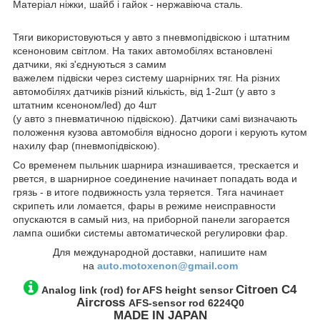
Матеріал ніжки, шайб і гайок - нержавіюча сталь.
Тяги використовуються у авто з пневмопідвіскою і штатним
ксеноновим світлом. На таких автомобілях встановлені
датчики, які з'єднуються з самим
важелем підвіски через систему шарнірних тяг. На різних
автомобілях датчиків різний кількість, від 1-2шт (у авто з
штатним ксеноном/led) до 4шт
(у авто з пневматичною підвіскою). Датчики самі визначають
положення кузова автомобіля відносно дороги і керують кутом
нахилу фар (пневмопідвіскою).
Со временем пыльник шарнира изнашивается, трескается и
рвется, в шарнирное соединение начинает попадать вода и
грязь - в итоге подвижность узла теряется. Тяга начинает
скрипеть или ломается, фары в режиме неисправности
опускаются в самый низ, на приборной панели загорается
лампа ошибки системы автоматической регулировки фар.
Для международной доставки, напишите нам
на
auto.motoxenon@gmail.com
Citroen C4
Analog link (rod) for AFS height sensor
Aircross
AFS-sensor rod
6224Q0
MADE IN JAPAN