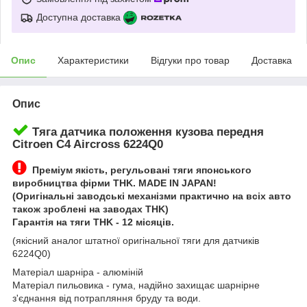
Доступна доставка
Опис
Характеристики
Відгуки про товар
Доставка
Опис
Тяга датчика положення кузова передня
Citroen C4 Aircross 6224Q0
Преміум якість, регульовані тяги японського
виробництва фірми THK. MADE IN JAPAN!
(Оригінальні заводські механізми практично на всіх авто
також зроблені на заводах THK)
Гарантія на тяги THK - 12 місяців.
(якісний аналог штатної оригінальної тяги для датчиків
6224Q0)
Матеріал шарніра - алюміній
Матеріал пильовика - гума, надійно захищає шарнірне
з'єднання від потрапляння бруду та води.