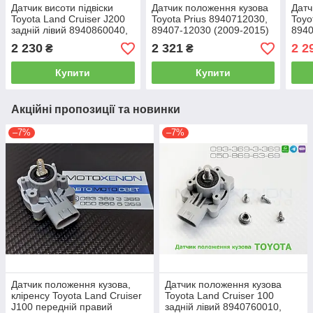
Датчик висоти підвіски
Датчик положення кузова
Датч
Toyota Land Cruiser J200
Toyota Prius 8940712030,
Toyo
задній лівий 8940860040,
89407-12030 (2009-2015)
8940
89408-60040 нахилу
рівня нахилу коректора
рівн
2 230
2 321
2 2
₴
₴
кузова, в зборі
фар в зборі
фар 
Купити
Купити
Акційні пропозиції та новинки
–7%
–7%
Датчик положення кузова,
Датчик положення кузова
кліренсу Toyota Land Cruiser
Toyota Land Cruiser 100
J100 передній правий
задній лівий 8940760010,