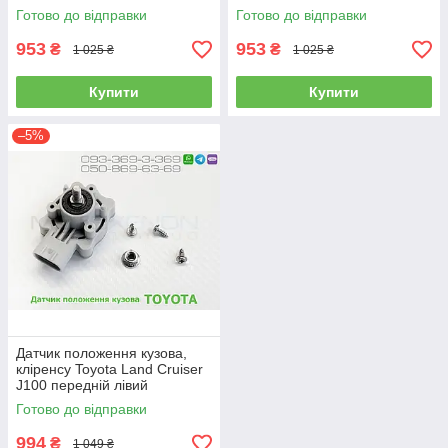
8940560011, 8940560012,
89407-60010 висоти підвіски,
Готово до відправки
Готово до відправки
8940560010
клиренсу
953
953
₴
₴
1 025 ₴
1 025 ₴
Купити
Купити
–5%
Датчик положення кузова,
кліренсу Toyota Land Cruiser
J100 передній лівий
8940660011, 8940660012,
Готово до відправки
8940660010
994
₴
1 049 ₴