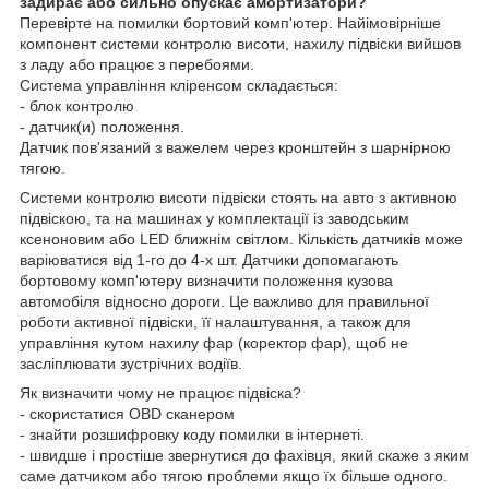
задирає або сильно опускає амортизатори?
Перевірте на помилки бортовий комп'ютер. Найімовірніше
компонент системи контролю висоти, нахилу підвіски вийшов
з ладу або працює з перебоями.
Система управління кліренсом складається:
- блок контролю
- датчик(и) положення.
Датчик пов'язаний з важелем через кронштейн з шарнірною
тягою.
Системи контролю висоти підвіски стоять на авто з активною
підвіскою, та на машинах у комплектації із заводським
ксеноновим або LED ближнім світлом. Кількість датчиків може
варіюватися від 1-го до 4-х шт. Датчики допомагають
бортовому комп'ютеру визначити положення кузова
автомобіля відносно дороги. Це важливо для правильної
роботи активної підвіски, її налаштування, а також для
управління кутом нахилу фар (коректор фар), щоб не
засліплювати зустрічних водіїв.
Як визначити чому не працює підвіска?
- скористатися OBD сканером
- знайти розшифровку коду помилки в інтернеті.
- швидше і простіше звернутися до фахівця, який скаже з яким
саме датчиком або тягою проблеми якщо їх більше одного.