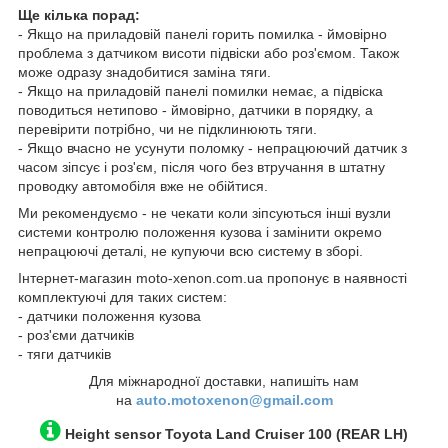
Ще кілька порад:
- Якщо на приладовій панелі горить помилка - ймовірно
проблема з датчиком висоти підвіски або роз'ємом. Також
може одразу знадобитися заміна тяги.
- Якщо на приладовій панелі помилки немає, а підвіска
поводиться нетипово - ймовірно, датчики в порядку, а
перевірити потрібно, чи не підклинюють тяги.
- Якщо вчасно не усунути поломку - непрацюючий датчик з
часом зіпсує і роз'єм, після чого без втручання в штатну
проводку автомобіля вже не обійтися.
Ми рекомендуємо - не чекати коли зіпсуються інші вузли
системи контролю положення кузова і замінити окремо
непрацюючі деталі, не купуючи всю систему в зборі.
Інтернет-магазин moto-xenon.com.ua пропонує в наявності
комплектуючі для таких систем:
- датчики положення кузова
- роз'єми датчиків
- тяги датчиків
Для міжнародної доставки, напишіть нам
на
auto.motoxenon@gmail.com
Height sensor
Toyota Land Cruiser 100
(REAR LH)