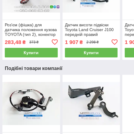
Роз'єм (фішка) для
Датчик висоти підвіски
Датч
датчика положення кузова
Toyota Land Cruiser J100
Toyo
TOYOTA (тип 2), конектор
передній правий
пере
датчика рівня висоти
8940560011, 8940560012,
8940
283,48
1 907
1 9
₴
₴
373 ₴
2 298 ₴
підвіски Тойота
8940560010 в зборі
8940
Купити
Купити
Подібні товари компанії