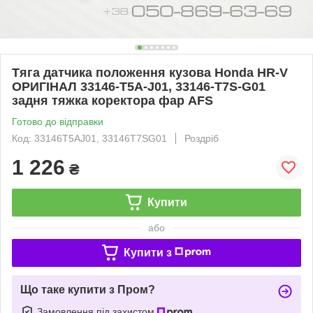
Тяга датчика положення кузова Honda HR-V
ОРИГІНАЛ 33146-T5A-J01, 33146-T7S-G01
задня тяжка коректора фар AFS
Готово до відправки
Код: 33146T5AJ01, 33146T7SG01
Роздріб
1 226
₴
Купити
або
Купити з
Що таке купити з Пром?
Замовлення під захистом