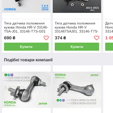
Тяга датчика положення
Тяга датчика положення
Датч
кузова Honda HR-V 33146-
кузова Honda HR-V
Hond
T5A-J01, 33146-T7S-G01
33146T5AJ01, 33146-T7S-
331
задня тяжка коректора
G01, 33146-T5A-J01 задня
3314
690
374
1 0
₴
₴
фар THK Японія
тяжка коректора фар AFS
висо
sens
Купити
Купити
Подібні товари компанії