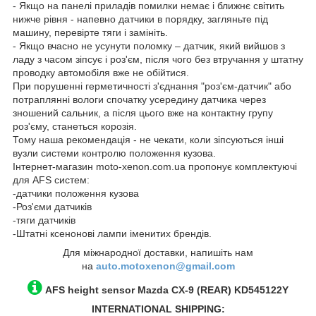
- Якщо на панелі приладів помилки немає і ближнє світить
нижче рівня - напевно датчики в порядку, загляньте під
машину, перевірте тяги і замініть.
- Якщо вчасно не усунути поломку – датчик, який вийшов з
ладу з часом зіпсує і роз'єм, після чого без втручання у штатну
проводку автомобіля вже не обійтися.
При порушенні герметичності з'єднання "роз'єм-датчик" або
потраплянні вологи спочатку усередину датчика через
зношений сальник, а після цього вже на контактну групу
роз'єму, станеться корозія.
Тому наша рекомендація - не чекати, коли зіпсуються інші
вузли системи контролю положення кузова.
Інтернет-магазин moto-xenon.com.ua пропонує комплектуючі
для AFS систем:
-датчики положення кузова
-Роз'єми датчиків
-тяги датчиків
-Штатні ксенонові лампи іменитих брендів.
Для міжнародної доставки, напишіть нам
на
auto.motoxenon@gmail.com
AFS height sensor
Mazda CX-9
(REAR)
KD545122Y
INTERNATIONAL SHIPPING: