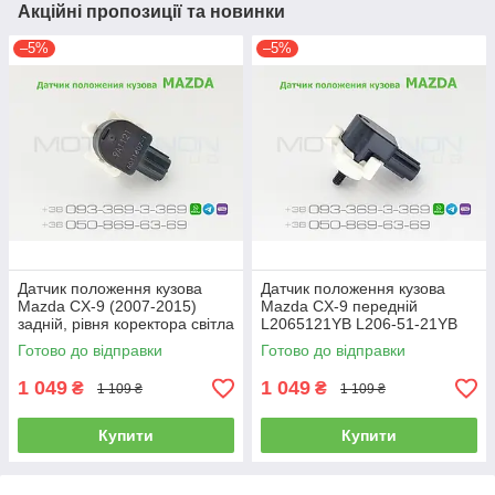
Акційні пропозиції та новинки
–5%
–5%
Датчик положення кузова
Датчик положення кузова
Mazda CX-9 (2007-2015)
Mazda CX-9 передній
задній, рівня коректора світла
L2065121YB L206-51-21YB
фар TG155122Y TG15-51-
рівня коректора світла фар
Готово до відправки
Готово до відправки
22Y
1 049
1 049
₴
₴
1 109 ₴
1 109 ₴
Купити
Купити