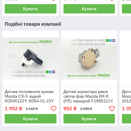
KD545122Y, KD54-51-22Y
коректора фар AFS
фар
Японія
Купити
Купити
Подібні товари компанії
Датчик положення кузова
Датчик коректора рівня
Датч
Mazda CX-5 задній
світла фар Mazda RX-8
Mazd
KD545122Y, KD54-51-22Y
(FE) передній F1895121Y,
2012
рівня висоти
F189-51-21Y положення
коре
1 052
952
1 0
₴
₴
1 142 ₴
1 036 ₴
автокоректора світла фар,
нахилу кузова
EH66
AFS
Купити
Купити