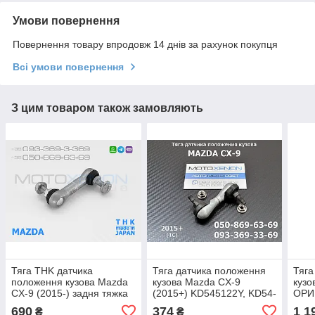
Умови повернення
Повернення товару впродовж 14 днів за рахунок покупця
Всі умови повернення
З цим товаром також замовляють
Тяга THK датчика
Тяга датчика положення
Тяга
положення кузова Mazda
кузова Mazda CX-9
кузо
CX-9 (2015-) задня тяжка
(2015+) KD545122Y, KD54-
ОРИ
рівня коректора фар
51-22Y задня тяжка рівня
тяжк
690
374
1 1
₴
₴