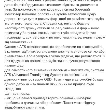
двох, а на автомобілях з регульованою підвіскою - чотирьох
датчиків, які з'єднуються з важелем підвіски за допомогою
тяги. За допомогою тяжки коректора світла бортовий
комп'ютер визначає положення кузова автомобіля щодо
дороги і керує кутом нахилу фар, щоб не засліплювати водіїв
зустрічного транспорту. Справна система позбавляє
необхідності вручну стежити за регулюванням фар – якщо
покласти у багажник важкий вантаж або посадити багато
пасажирів, фари автоматично опустяться на величину нахилу
від завантаження.
Системи AFS встановлюються виробниками на ті автомобілі,
в комплектації яких встановлено штатне ксенонове світло або
пневматична або електромагнітна підвіска, що регулюється. У
них відсутнє на панелі приладів звичне ручне регулювання
нахилу фар.
Для самостійного визначення поломки – пам'ятайте, система
AFS (Advanced Frontlighting System) не пов'язана з
діагностичним роз'ємом OBD. Тому якщо в автомобілі більше
одного датчика – визначити який із них не працює буде
складніше.
Ще пара порад:
- Якщо на панелі приладів горить помилка - ймовірно
проблема з датчиком або роз'ємом. Також може відразу
знадобитися заміна тяги.