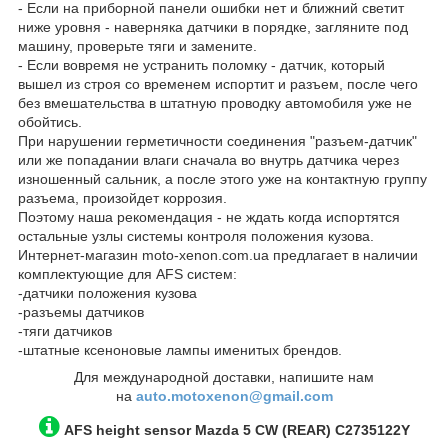
- Если на приборной панели ошибки нет и ближний светит
ниже уровня - наверняка датчики в порядке, загляните под
машину, проверьте тяги и замените.
- Если вовремя не устранить поломку - датчик, который
вышел из строя со временем испортит и разъем, после чего
без вмешательства в штатную проводку автомобиля уже не
обойтись.
При нарушении герметичности соединения "разъем-датчик"
или же попадании влаги сначала во внутрь датчика через
изношенный сальник, а после этого уже на контактную группу
разъема, произойдет коррозия.
Поэтому наша рекомендация - не ждать когда испортятся
остальные узлы системы контроля положения кузова.
Интернет-магазин moto-xenon.com.ua предлагает в наличии
комплектующие для AFS систем:
-датчики положения кузова
-разъемы датчиков
-тяги датчиков
-штатные ксеноновые лампы именитых брендов.
Для международной доставки, напишите нам
на
auto.motoxenon@gmail.com
AFS height sensor
Mazda 5 CW
(REAR)
C2735122Y