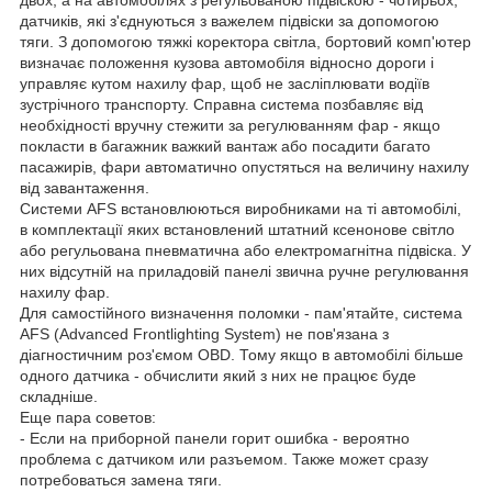
двох, а на автомобілях з регульованою підвіскою - чотирьох,
датчиків, які з'єднуються з важелем підвіски за допомогою
тяги. З допомогою тяжкі коректора світла, бортовий комп'ютер
визначає положення кузова автомобіля відносно дороги і
управляє кутом нахилу фар, щоб не засліплювати водіїв
зустрічного транспорту. Справна система позбавляє від
необхідності вручну стежити за регулюванням фар - якщо
покласти в багажник важкий вантаж або посадити багато
пасажирів, фари автоматично опустяться на величину нахилу
від завантаження.
Системи AFS встановлюються виробниками на ті автомобілі,
в комплектації яких встановлений штатний ксенонове світло
або регульована пневматична або електромагнітна підвіска. У
них відсутній на приладовій панелі звична ручне регулювання
нахилу фар.
Для самостійного визначення поломки - пам'ятайте, система
AFS (Advanced Frontlighting System) не пов'язана з
діагностичним роз'ємом OBD. Тому якщо в автомобілі більше
одного датчика - обчислити який з них не працює буде
складніше.
Еще пара советов:
- Если на приборной панели горит ошибка - вероятно
проблема с датчиком или разъемом. Также может сразу
потребоваться замена тяги.