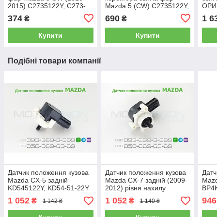
2015) C2735122Y, C273-
Mazda 5 (CW) C2735122Y,
ОРИ
51-22Y тяжка положення
C273-51-22Y задня тяжка
C273
374
690
1 6
₴
₴
кузова задня
положення кузова, Японія
рівн
Купити
Купити
Подібні товари компанії
Датчик положення кузова
Датчик положення кузова
Датч
Mazda CX-5 задній
Mazda CX-7 задній (2009-
Mazd
KD545122Y, KD54-51-22Y
2012) рівня нахилу
BP4K
рівня висоти
коректора світла фар AFS
22YA
1 052
1 052
946
₴
₴
1 142 ₴
1 140 ₴
автокоректора світла фар,
EH665122Y, EH66-51-22Y
нахи
AFS