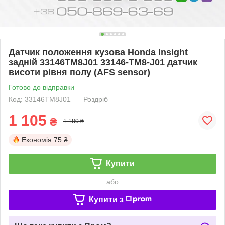
Датчик положення кузова Honda Insight
задній 33146TM8J01 33146-TM8-J01 датчик
висоти рівня полу (AFS sensor)
Готово до відправки
Код: 33146TM8J01
Роздріб
1 105
₴
1 180 ₴
Економія
75 ₴
Купити
або
Купити з