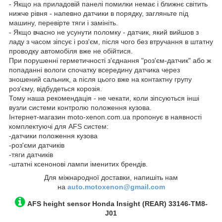
- Якщо на приладовій панелі помилки немає і ближнє світить
нижче рівня - напевно датчики в порядку, загляньте під
машину, перевірте тяги і замініть.
- Якщо вчасно не усунути поломку - датчик, який вийшов з
ладу з часом зіпсує і роз'єм, після чого без втручання в штатну
проводку автомобіля вже не обійтися.
При порушенні герметичності з'єднання "роз'єм-датчик" або ж
попаданні вологи спочатку всередину датчика через
зношений сальник, а після цього вже на контактну групу
роз'єму, відбудеться корозія.
Тому наша рекомендація - не чекати, коли зіпсуються інші
вузли системи контролю положення кузова.
Інтернет-магазин moto-xenon.com.ua пропонує в наявності
комплектуючі для AFS систем:
-датчики положення кузова
-роз'єми датчиків
-тяги датчиків
-штатні ксенонові лампи іменитих брендів.
Для міжнародної доставки, напишіть нам
на
auto.motoxenon@gmail.com
AFS height sensor
Honda Insight
(REAR)
33146-TM8-
J01