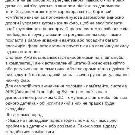
двох, а на автомобілях з регульованою підвіскою - чотирьох,
датчиків, які з'єднуються з важелем підвіски за допомогою
тяги. За допомогою тяжки коректора світла, бортовий
комп'ютер визначає положення кузова автомобіля відносно
дороги і управляє кутом нахилу фар, щоб не засліплювати
водіїв зустрічного транспорту. Справна система позбавляє від
необхідності вручну стежити за регулюванням фар - якщо
покласти в багажник важкий вантаж або посадити багато
пасажирів, фари автоматично опустяться на величину нахилу
від завантаження.
Системи AFS встановлюються виробниками на ті автомобілі,
в комплектації яких встановлений штатний ксенонове світло
або регульована пневматична або електромагнітна підвіска. У
них відсутній на приладовій панелі звична ручне регулювання
нахилу фар.
Для самостійного визначення поломки - пам'ятайте, система
AFS (Advanced Frontlighting System) не пов'язана з
діагностичним роз'ємом OBD. Тому якщо в автомобілі більше
одного датчика - обчислити який з них не працює буде
складніше.
Ще декілька порад:
- Якщо на приладовій панелі горить помилка - ймовірно
проблема з датчиком або роз'ємом. Також може відразу
знадобитися заміна тяги.