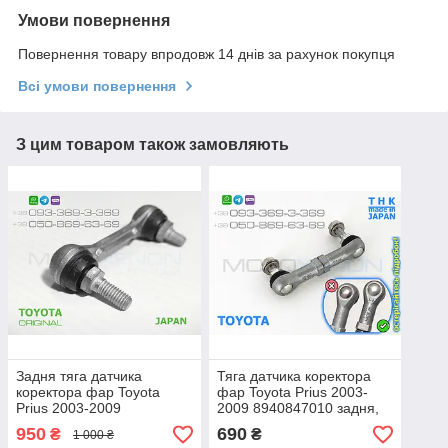
Умови повернення
Повернення товару впродовж 14 днів за рахунок покупця
Всі умови повернення
З цим товаром також замовляють
Задня тяга датчика
Тяга датчика коректора
коректора фар Toyota
фар Toyota Prius 2003-
Prius 2003-2009
2009 8940847010 задня,
8940847010 ОРИГІНАЛ
THK Японія
950
690
₴
₴
1 000 ₴
AFS sensor link rod