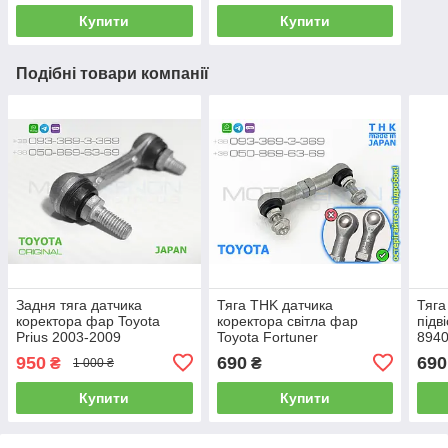
Купити
Купити
Подібні товари компанії
Задня тяга датчика
Тяга THK датчика
Тяга
коректора фар Toyota
коректора світла фар
підв
Prius 2003-2009
Toyota Fortuner
8940
8940847010 ОРИГІНАЛ
8940871030, 89408-71030
задн
950
690
690
₴
₴
1 000 ₴
AFS sensor link rod
тяжка висоти підвіски
фар 
(Японія)
Купити
Купити