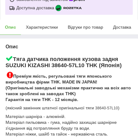
Доступна доставка
Опис
Характеристики
Відгуки про товар
Доставка
Опис
Тяга датчика положення кузова задня
SUZUKI KIZASHI 38640-57L10
THK (Японія)
Преміум якість, регульовані тяги японського
виробництва фірми THK. MADE IN JAPAN!
(Оригінальні заводські механізми практично на всіх авто
також зроблені на заводах THK)
Гарантія на тяги THK - 12 місяців.
(якісний замінник штатної оригінальної тяги
)
38640-57L10
Матеріал шарніра - алюміній.
Матеріал пильовика - гума, надійно захищає шарнірне
з'єднання від потрапляння бруду та води.
Матеріал ніжки, шайб та гайок - нержавіюча сталь.