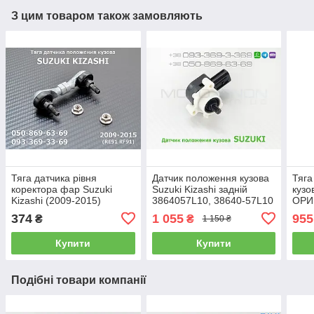
З цим товаром також замовляють
Тяга датчика рівня
Датчик положення кузова
Тяга
коректора фар Suzuki
Suzuki Kizashi задній
кузо
Kizashi (2009-2015)
3864057L10, 38640-57L10
ОРИ
3864057L10, 38640-
висоти рівня коректора
3864
374
1 055
955
₴
₴
1 150 ₴
57L10, задня тяжка висоти
світла фар AFS
нахи
положення кузова
Купити
Купити
Подібні товари компанії