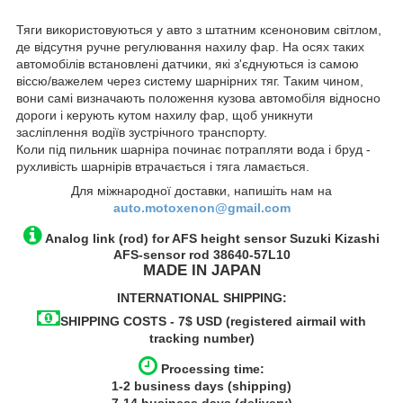
Тяги використовуються у авто з штатним ксеноновим світлом,
де відсутня ручне регулювання нахилу фар. На осях таких
автомобілів встановлені датчики, які з'єднуються із самою
віссю/важелем через систему шарнірних тяг. Таким чином,
вони самі визначають положення кузова автомобіля відносно
дороги і керують кутом нахилу фар, щоб уникнути
засліплення водіїв зустрічного транспорту.
Коли під пильник шарніра починає потрапляти вода і бруд -
рухливість шарнірів втрачається і тяга ламається.
Для міжнародної доставки, напишіть нам на
auto.motoxenon@gmail.com
Analog link (rod) for AFS height sensor
Suzuki Kizashi
AFS-sensor rod
38640-57L10
MADE IN JAPAN
INTERNATIONAL SHIPPING:
SHIPPING COSTS - 7$ USD (registered airmail with
tracking number)
Processing time:
1-2
business
days (shipping)
7-14
business
days (delivery)