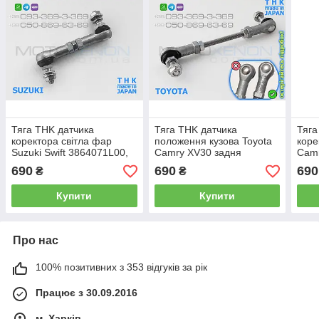
Тяга THK датчика
Тяга THK датчика
Тяга
коректора світла фар
положення кузова Toyota
коре
Suzuki Swift 3864071L00,
Camry XV30 задня
Cam
задня тяжка висоти
8940748010, 89407-48010
8940
690
690
690
₴
₴
нахилу кузова AFS
тяжка коректора фар,
тяжк
(Японія)
Japan
AFS,
Купити
Купити
Про нас
100% позитивних з 353 відгуків за рік
Працює з 30.09.2016
м. Харків