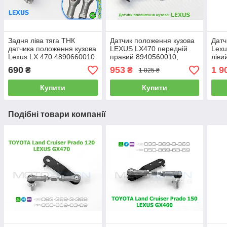
Задня ліва тяга ТНК
Датчик положення кузова
Датч
датчика положення кузова
LEXUS LX470 передній
Lexu
Lexus LX 470 4890660010
правий 8940560010,
ліви
48906-60010 (Японія)
8940560011, 8940560012
8940
690
953
1 9
₴
₴
1 025 ₴
збор
Купити
Купити
Подібні товари компанії