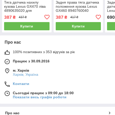
Тяга датчика нахилу
Задня права тяга датчика
Задн
кузова Lexus GX470 ліва
положення кузова Lexus
датч
4890635020 для
GX460 8940760040
Lexu
8940860011 тяжка рівня
4890
387
387
690
₴
₴
437 ₴
417 ₴
положення, висоти
кліренсу
Купити
Купити
Про нас
100% позитивних з 353 відгуків за рік
Працює з 30.09.2016
м. Харків
Харків, Україна
Контакти
Сьогодні працює з 09:00 до 18:00
Показати весь графік роботи
Про нас