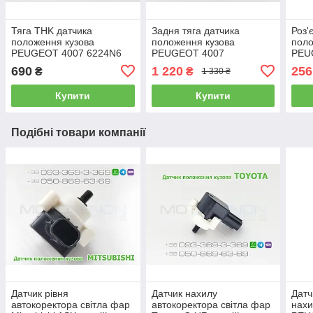
Тяга THK датчика
Задня тяга датчика
Роз'
положення кузова
положення кузова
поло
PEUGEOT 4007 6224N6
PEUGEOT 4007
PEU
задня тяжка коректора
ОРИГІНАЛ 6224N6 тяжка
коне
690
1 220
256
₴
₴
1 330 ₴
фар AFS (Японія)
коректора фар AFS
авто
Купити
Купити
Подібні товари компанії
Датчик рівня
Датчик нахилу
Датч
автокоректора світла фар
автокоректора світла фар
нахи