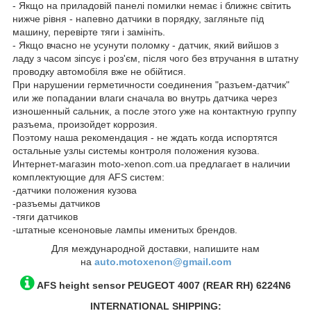
- Якщо на приладовій панелі помилки немає і ближнє світить
нижче рівня - напевно датчики в порядку, загляньте під
машину, перевірте тяги і замініть.
- Якщо вчасно не усунути поломку - датчик, який вийшов з
ладу з часом зіпсує і роз'єм, після чого без втручання в штатну
проводку автомобіля вже не обійтися.
При нарушении герметичности соединения "разъем-датчик"
или же попадании влаги сначала во внутрь датчика через
изношенный сальник, а после этого уже на контактную группу
разъема, произойдет коррозия.
Поэтому наша рекомендация - не ждать когда испортятся
остальные узлы системы контроля положения кузова.
Интернет-магазин moto-xenon.com.ua предлагает в наличии
комплектующие для AFS систем:
-датчики положения кузова
-разъемы датчиков
-тяги датчиков
-штатные ксеноновые лампы именитых брендов.
Для международной доставки, напишите нам
на
auto.motoxenon@gmail.com
AFS height sensor
PEUGEOT 4007
(REAR RH)
6224N6
INTERNATIONAL SHIPPING: