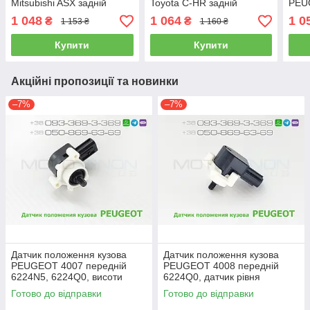
Mitsubishi ASX задній
Toyota C-HR задній
PEU
8651A047 висоти
8940847020, 89408-47020
6224
1 048
1 064
1 0
₴
₴
1 153 ₴
1 160 ₴
положення нахилу кузова
висоти рівня кузова (AFS)
поло
(AFS)
Купити
Купити
Акційні пропозиції та новинки
–7%
–7%
Датчик положення кузова
Датчик положення кузова
PEUGEOT 4007 передній
PEUGEOT 4008 передній
6224N5, 6224Q0, висоти
6224Q0, датчик рівня
рівня нахилу світла фар
коректора нахилу світла фар
Готово до відправки
Готово до відправки
(AFS)
(AFS)