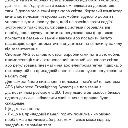
двох, а на автомобілях з регульованою підвіскою - чотирьох,
датчиків, які з'єднуються з важелем підвіски за допомогою
тяги. З допомогою тяжкі коректора світла, бортовий комп'ютер
визначає положення кузова автомобіля відносно дороги і
управляє кутом нахилу фар, щоб не засліплювати водіїв
зустрічного транспорту. Справна система позбавляє від
необхідності вручну стежити за регулюванням фар - якщо
покласти в багажник важкий вантаж або посадити багато
пасажирів, фари автоматично опустяться на величину нахилу
від завантаження.
Системи AFS встановлюються виробниками на ті автомобілі,
в комплектації яких встановлений штатний ксенонове світло
або регульована пневматична або електромагнітна підвіска. У
них відсутній на приладовій панелі звична ручне регулювання
нахилу фар.
Для самостійного визначення поломки - пам'ятайте, система
AFS (Advanced Frontlighting System) не пов'язана з
діагностичним роз'ємом OBD. Тому якщо в автомобілі більше
одного датчика - обчислити який з них не працює буде
складніше.
Ще декілька порад:
- Якщо на приладовій панелі горить помилка - ймовірно
проблема з датчиком або роз'ємом. Також може відразу
знадобитися заміна тяги.