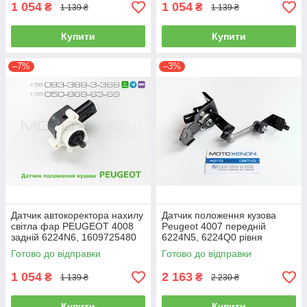
1 054
1 054
₴
₴
1 139 ₴
1 139 ₴
Купити
Купити
–7%
–3%
Датчик автокоректора нахилу
Датчик положення кузова
світла фар PEUGEOT 4008
Peugeot 4007 передній
задній 6224N6, 1609725480
6224N5, 6224Q0 рівня
рівня положення кузова
коректора фар в зборі з
Готово до відправки
Готово до відправки
(AFS)
тягою
1 054
2 163
₴
₴
1 139 ₴
2 230 ₴
Купити
Купити