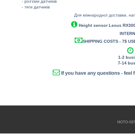
- роз'єми датчиків
- тяги датчиків
Для міжнародної доставки, на
Height sensor
Lexus
RX300
INTERN
SHIPPING COSTS - 7$ USD 
1-2
busi
7-14
bus
If you have any questions - feel 