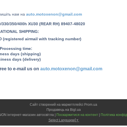
пишіть нам на
auto.motoxenon@gmail.com
/330/350/400h XU30
(REAR RH)
89407-48020
ATIONAL SHIPPING:
(registered airmail with tracking number)
Processing time:
ness
days (shipping)
iness
days (delivery)
free to e-mail us on
auto.motoxenon@gmail.com
Сайт створений на маркетплейсі
Prom.ua
Продавець на Bigl.ua
MOTO-XENON інтернет-магазин автосвітла |
Поскаржитися на контент
|
Політика конфід
Select Language
▼