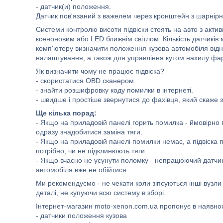
- датчик(и) положення.
Датчик пов'язаний з важелем через кронштейн з шарнір
Системи контролю висоти підвіски стоять на авто з актив
ксеноновим або LED ближнім світлом. Кількість датчиків
комп'ютеру визначити положення кузова автомобіля відно
налаштування, а також для управління кутом нахилу фар 
Як визначити чому не працює підвіска?
- скористатися OBD сканером
- знайти розшифровку коду помилки в інтернеті.
- швидше і простіше звернутися до фахівця, який скаже
Ще кілька порад:
- Якщо на приладовій панелі горить помилка - ймовірно 
одразу знадобитися заміна тяги.
- Якщо на приладовій панелі помилки немає, а підвіска 
потрібно, чи не підклинюють тяги.
- Якщо вчасно не усунути поломку - непрацюючий датчик з
автомобіля вже не обійтися.
Ми рекомендуємо - не чекати коли зіпсуються інші вузл
деталі, не купуючи всю систему в зборі.
Інтернет-магазин moto-xenon.com.ua пропонує в наявнос
- датчики положення кузова