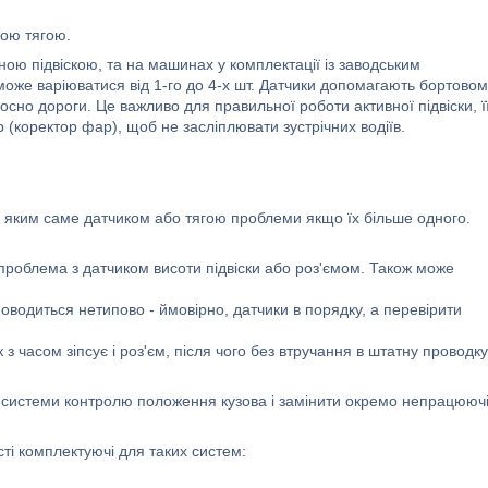
ною тягою.
ною підвіскою, та на машинах у комплектації із заводським
 може варіюватися від 1-го до 4-х шт. Датчики допомагають бортово
сно дороги. Це важливо для правильної роботи активної підвіски, ї
(коректор фар), щоб не засліплювати зустрічних водіїв.
 з яким саме датчиком або тягою проблеми якщо їх більше одного.
проблема з датчиком висоти підвіски або роз'ємом. Також може
поводиться нетипово - ймовірно, датчики в порядку, а перевірити
 часом зіпсує і роз'єм, після чого без втручання в штатну проводку
и системи контролю положення кузова і замінити окремо непрацююч
ті комплектуючі для таких систем: