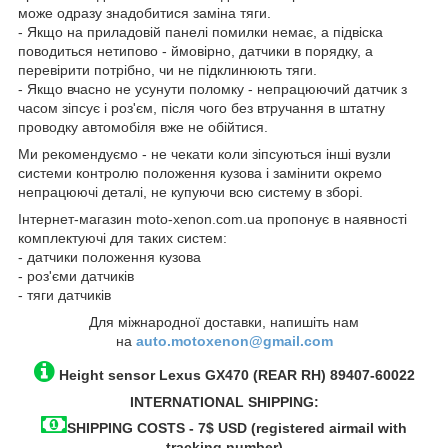
може одразу знадобитися заміна тяги.
- Якщо на приладовій панелі помилки немає, а підвіска
поводиться нетипово - ймовірно, датчики в порядку, а
перевірити потрібно, чи не підклинюють тяги.
- Якщо вчасно не усунути поломку - непрацюючий датчик з
часом зіпсує і роз'єм, після чого без втручання в штатну
проводку автомобіля вже не обійтися.
Ми рекомендуємо - не чекати коли зіпсуються інші вузли
системи контролю положення кузова і замінити окремо
непрацюючі деталі, не купуючи всю систему в зборі.
Інтернет-магазин moto-xenon.com.ua пропонує в наявності
комплектуючі для таких систем:
- датчики положення кузова
- роз'єми датчиків
- тяги датчиків
Для міжнародної доставки, напишіть нам
на
auto.motoxenon@gmail.com
Height sensor
Lexus GX470 (REAR RH)
89407-60022
INTERNATIONAL SHIPPING:
SHIPPING COSTS - 7$ USD (registered airmail with
tracking number)