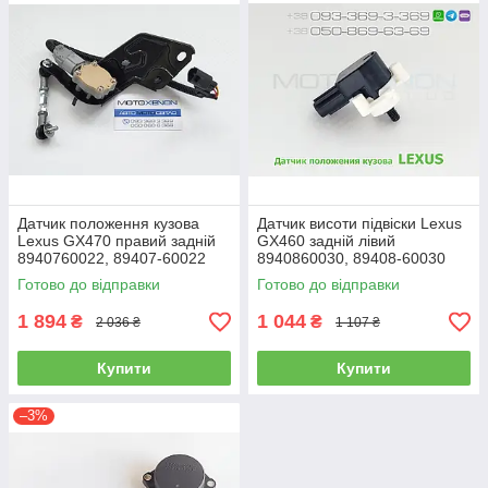
Датчик положення кузова
Датчик висоти підвіски Lexus
Lexus GX470 правий задній
GX460 задній лівий
8940760022, 89407-60022
8940860030, 89408-60030
висоти дорожнього просвіту,
рівня полу, нахилу
Готово до відправки
Готово до відправки
в зборі
положення кузова
1 894
1 044
₴
₴
2 036 ₴
1 107 ₴
Купити
Купити
–3%