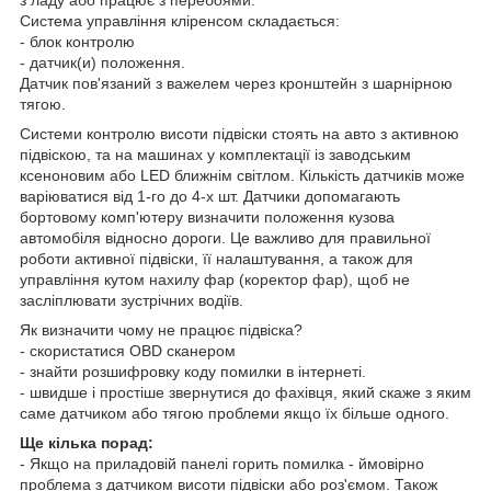
з ладу або працює з перебоями.
Система управління кліренсом складається:
- блок контролю
- датчик(и) положення.
Датчик пов'язаний з важелем через кронштейн з шарнірною
тягою.
Системи контролю висоти підвіски стоять на авто з активною
підвіскою, та на машинах у комплектації із заводським
ксеноновим або LED ближнім світлом. Кількість датчиків може
варіюватися від 1-го до 4-х шт. Датчики допомагають
бортовому комп'ютеру визначити положення кузова
автомобіля відносно дороги. Це важливо для правильної
роботи активної підвіски, її налаштування, а також для
управління кутом нахилу фар (коректор фар), щоб не
засліплювати зустрічних водіїв.
Як визначити чому не працює підвіска?
- скористатися OBD сканером
- знайти розшифровку коду помилки в інтернеті.
- швидше і простіше звернутися до фахівця, який скаже з яким
саме датчиком або тягою проблеми якщо їх більше одного.
Ще кілька порад:
- Якщо на приладовій панелі горить помилка - ймовірно
проблема з датчиком висоти підвіски або роз'ємом. Також