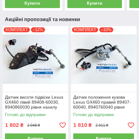
Купити
Купити
Акційні пропозиції та новинки
КОМПЛЕКТ
–12%
КОМПЛЕКТ
–10%
Датчик висоти підвіски Lexus
Датчик положення кузова
GX460 лівий 89408-60030,
Lexus GX460 правий 89407-
8940860030 рівня нахилу
60040, 8940760040 рівня
положення кузова, в зборі
нахилу, висоти підвіски, в
Готово до відправки
Готово до відправки
зборі
1 802
1 810
₴
₴
2 048 ₴
2 011 ₴
Купити
Купити