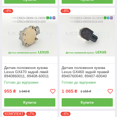
–8%
–8%
Датчик положення кузова
Датчик положення кузова
Lexus GX470 задній лівий
Lexus GX460 задній правий
8940860011, 89408-60011
8940760040, 89407-60040
висоти кліренсу, рівня
висоти підвіски, рівня нахилу
Готово до відправки
Готово до відправки
підвіски
полу
955
1 065
₴
₴
1 040 ₴
1 155 ₴
Купити
Купити
КОМПЛЕКТ
–7%
–6%