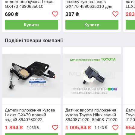
положення кузова Lexus
нахилу кузова Lexus
датч
GX470 4890635010
GX470 4890635010 для
LEXU
8940760022 задня права
8940760022 тяжка рівня
датч
690
387
283
₴
₴
(Японія)
положення висоти
прос
Купити
Купити
Подібні товари компанії
Датчик положення кузова
Датчик висоти положення
Датч
Lexus GX470 правий
кузова Toyota Hilux задній
Toyo
задній 8940760022,
8940871020, 89408-71020
J120
89407-60022 висоти
рівня кліренсу, нахилу
8940
1 894
1 005,84
954
₴
₴
2 036 ₴
1 143 ₴
дорожнього просвіту, в
підвіски
рівн
зборі