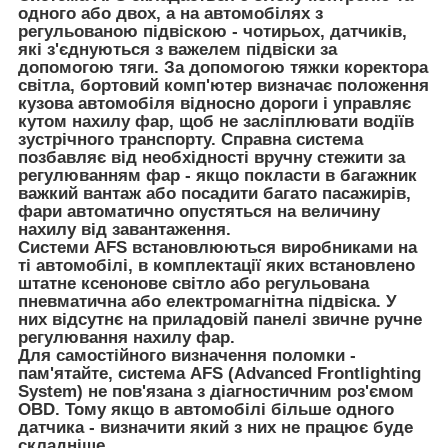
одного або двох, а на автомобілях з
регульованою підвіскою - чотирьох, датчиків,
які з'єднуються з важелем підвіски за
допомогою тяги. За допомогою тяжки коректора
світла, бортовий комп'ютер визначає положення
кузова автомобіля відносно дороги і управляє
кутом нахилу фар, щоб не засліплювати водіїв
зустрічного транспорту. Справна система
позбавляє від необхідності вручну стежити за
регулюванням фар - якщо покласти в багажник
важкий вантаж або посадити багато пасажирів,
фари автоматично опустяться на величину
нахилу від завантаження.
Системи AFS встановлюються виробниками на
ті автомобілі, в комплектації яких встановлено
штатне ксенонове світло або регульована
пневматична або електромагнітна підвіска. У
них відсутнє на приладовій панелі звичне ручне
регулювання нахилу фар.
Для самостійного визначення поломки -
пам'ятайте, система AFS (Advanced Frontlighting
System) не пов'язана з діагностичним роз'ємом
OBD. Тому якщо в автомобілі більше одного
датчика - визначити який з них не працює буде
складніше.