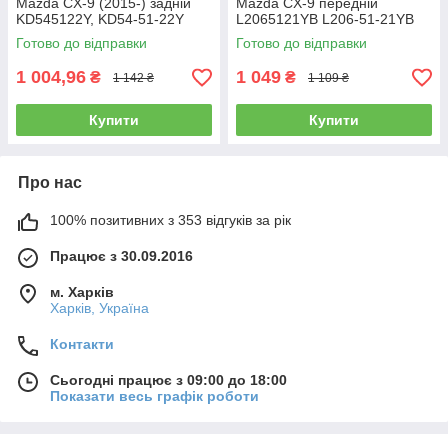
Mazda CX-9 (2015-) задній
Mazda CX-9 передній
KD545122Y, KD54-51-22Y
L2065121YB L206-51-21YB
рівня нахилу коректора
рівня коректора світла фар
Готово до відправки
Готово до відправки
світла фар
1 004,96
1 049
₴
₴
1 142 ₴
1 109 ₴
Купити
Купити
Про нас
100% позитивних з 353 відгуків за рік
Працює з 30.09.2016
м. Харків
Харків, Україна
Контакти
Сьогодні працює з 09:00 до 18:00
Показати весь графік роботи