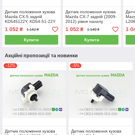
Датчик положення кузова
Датчик положення кузова
Датч
Mazda CX-5 задній
Mazda CX-7 задній (2009-
Mazd
KD545122Y, KD54-51-22Y
2012) рівня нахилу
L206
рівня висоти
коректора світла фар AFS
21YB
1 052
1 052
1 0
₴
₴
1 142 ₴
1 140 ₴
автокоректора світла фар,
EH665122Y, EH66-51-22Y
світ
AFS
Купити
Купити
Акційні пропозиції та новинки
–12%
–5%
Датчик положення кузова
Датчик положення кузова