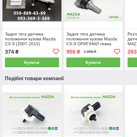
Задня тяга датчика
Задня тяга датчика
Роз'
положення кузова Mazda
положення кузова Mazda
датч
CX-9 (2007-2015)
CX-9 ОРИГІНАЛ тяжка
MAZD
TG155122Y, TG15-51-22Y
рівня світла фар
датч
374
956
283
₴
₴
1 006 ₴
тяжка рівня коректора
TG155122Y TG15-51-22Y
авто
фар
Купити
Купити
Подібні товари компанії