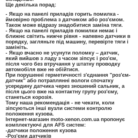
Ще декілька порад:
- Якщо на панелі приладів горить помилка -
ймовірно проблема з датчиком або роз'ємом.
Також може відразу знадобитися заміна тяги.
- Якщо на панелі приладів помилки немає і
ближнє світить нижче рівня - напевно датчики в
порядку, загляньте під машину, перевірте тяги і
замініть.
- Якщо вчасно не усунути поломку – датчик,
який вийшов з ладу з часом зіпсує і роз'єм,
після чого без втручання у штатну проводку
автомобіля вже не обійтися.
При порушенні герметичності з'єднання "роз'єм-
датчик" або потраплянні вологи спочатку
усередину датчика через зношений сальник, а
після цього вже на контактну групу роз'єму,
станеться корозія.
Тому наша рекомендація - не чекати, коли
зіпсуються інші вузли системи контролю
положення кузова.
Інтернет-магазин moto-xenon.com.ua пропонує
комплектуючі для AFS систем:
-датчики положення кузова
-Роз'єми датчиків