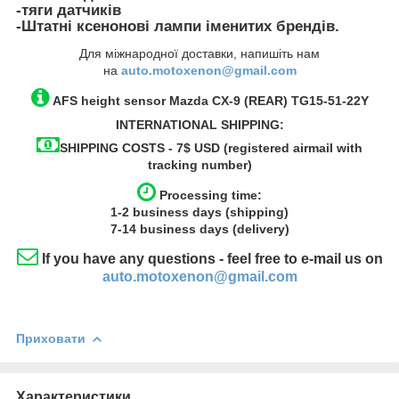
-тяги датчиків
-Штатні ксенонові лампи іменитих брендів.
Для міжнародної доставки, напишіть нам
на
auto.motoxenon@gmail.com
AFS height sensor
Mazda CX-9
(REAR)
TG15-51-22Y
INTERNATIONAL SHIPPING:
SHIPPING COSTS - 7$ USD (registered airmail with
tracking number)
Processing time:
1-2
business
days (shipping)
7-14
business
days (delivery)
If you have any questions - feel free to e-mail us on
auto.motoxenon@gmail.com
Приховати
Характеристики