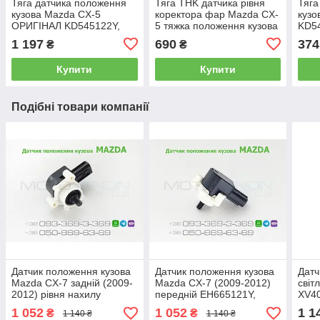
Тяга датчика положення
Тяга THK датчика рівня
Тяга
кузова Mazda CX-5
коректора фар Mazda CX-
кузо
ОРИГІНАЛ KD545122Y,
5 тяжка положення кузова
KD54
KD54-51-22Y задня тяжка
AFS задня KD545122Y,
задн
1 197
690
374
₴
₴
рівня коректора світла
KD54-51-22Y Японія
світ
фар AFS
Купити
Купити
Подібні товари компанії
Датчик положення кузова
Датчик положення кузова
Датч
Mazda CX-7 задній (2009-
Mazda CX-7 (2009-2012)
світ
2012) рівня нахилу
передній EH665121Y,
XV40
коректора світла фар AFS
EH66-51-21Y рівня
8940
1 052
1 052
1 1
₴
₴
1 140 ₴
1 140 ₴
EH665122Y, EH66-51-22Y
автокоректора світла фар
4101