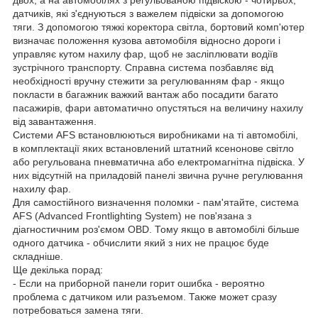
двох, а на автомобілях з регульованою підвіскою - чотирьох,
датчиків, які з'єднуються з важелем підвіски за допомогою
тяги. З допомогою тяжкі коректора світла, бортовий комп'ютер
визначає положення кузова автомобіля відносно дороги і
управляє кутом нахилу фар, щоб не засліплювати водіїв
зустрічного транспорту. Справна система позбавляє від
необхідності вручну стежити за регулюванням фар - якщо
покласти в багажник важкий вантаж або посадити багато
пасажирів, фари автоматично опустяться на величину нахилу
від завантаження.
Системи AFS встановлюються виробниками на ті автомобілі,
в комплектації яких встановлений штатний ксенонове світло
або регульована пневматична або електромагнітна підвіска. У
них відсутній на приладовій панелі звична ручне регулювання
нахилу фар.
Для самостійного визначення поломки - пам'ятайте, система
AFS (Advanced Frontlighting System) не пов'язана з
діагностичним роз'ємом OBD. Тому якщо в автомобілі більше
одного датчика - обчислити який з них не працює буде
складніше.
Ще декілька порад:
- Если на приборной панели горит ошибка - вероятно
проблема с датчиком или разъемом. Также может сразу
потребоваться замена тяги.