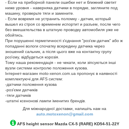
- Если на приборной панели ошибки нет и ближний светит
ниже уровня - наверняка датчики в порядке, загляните под
машину, проверьте тяги и замените.
- Если вовремя не устранить поломку - датчик, который
вышел из строя со временем испортит и разъем, после чего
без вмешательства в штатную проводку автомобиля уже не
обойтись.
При порушенні герметичності з'єднання "роз'єм-датчик" або ж
попаданні вологи спочатку всередину датчика через
зношений сальник, а після цього вже на контактну групу
роз'єму, відбудеться корозія.
Тому наша рекомендація - не чекати, коли зіпсуються інші
вузли системи контролю положення кузова.
Інтернет-магазин moto-xenon.com.ua пропонує в наявності
комплектуючі для AFS систем:
-датчики положення кузова
-роз'єми датчиків
-тяги датчиків
-штатні ксенонові лампи іменитих брендів.
Для міжнародної доставки, напишіть нам на
auto.motoxenon@gmail.com
AFS height sensor
Mazda CX-5
(RARE)
KD54-51-22Y