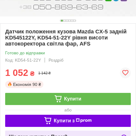
Датчик положення кузова Mazda CX-5 задній
KD545122Y, KD54-51-22Y рівня висоти
автокоректора світла фар, AFS
Готово до відправки
Код: KD54-51-22Y
Роздріб
1 052
₴
1 142 ₴
Економія
90 ₴
Купити
або
Купити з