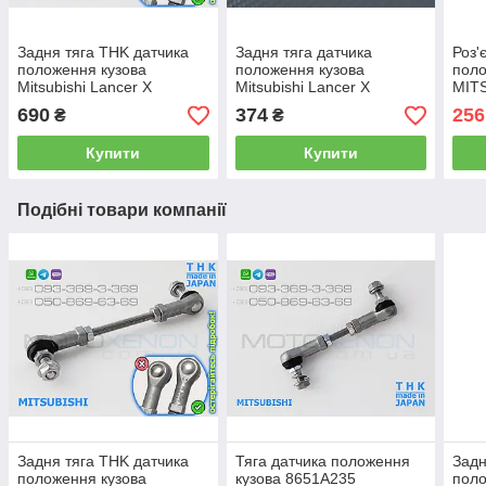
Задня тяга THK датчика
Задня тяга датчика
Роз'
положення кузова
положення кузова
поло
Mitsubishi Lancer X
Mitsubishi Lancer X
MITS
8651A061 тяжка коректора
8651A061 тяжка
датч
690
374
256
₴
₴
фар AFS (Японія)
корректора фар AFS
прос
Купити
Купити
Подібні товари компанії
Задня тяга THK датчика
Тяга датчика положення
Задн
положення кузова
кузова 8651A235
поло