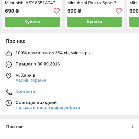
Mitsubishi ASX 8651A047
Mitsubishi Pajero Sport 3
Mits
8651A147 тяжка коректора
задня тяжка коректора
8651
690
690
690
₴
₴
фар AFS (Японія)
фар AFS THK,Японія
фар 
Купити
Купити
Про нас
100% позитивних з 354 відгуків за рік
Працює з 30.09.2016
м. Харків
Харків, Україна
Контакти
Сьогодні вихідний
Показати весь графік роботи
Про нас