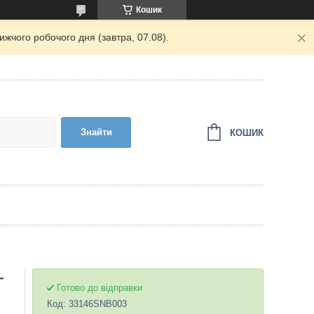
Кошик
жчого робочого дня (завтра, 07.08).
Знайти
КОШИК
-
Готово до відправки
Код:
33146SNB003