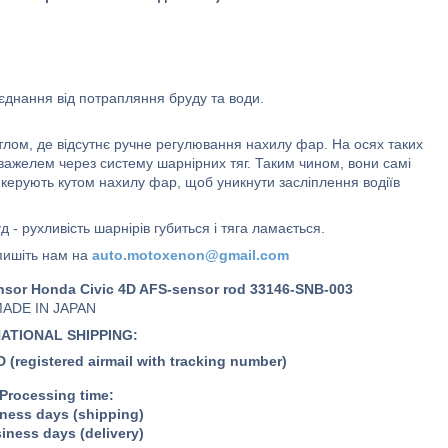
єднання від потрапляння бруду та води.
тлом, де відсутнє ручне регулювання нахилу фар. На осях таких
ю/важелем через систему шарнірних тяг. Таким чином, вони самі
керують кутом нахилу фар, щоб уникнути засліплення водіїв
 - рухливість шарнірів губиться і тяга ламається.
пишіть нам на
auto.motoxenon@gmail.com
ensor
Honda Civic 4D AFS-sensor rod 33146-SNB-003
ADE IN JAPAN
ATIONAL SHIPPING:
(registered airmail with tracking number)
Processing time:
ness
days (shipping)
iness
days (delivery)