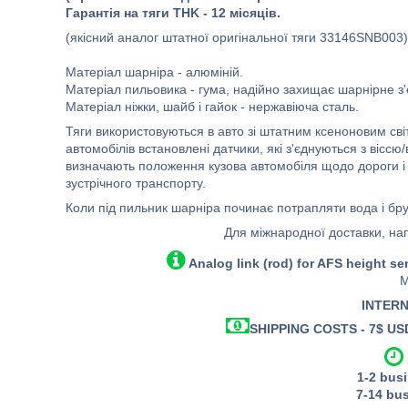
Гарантія на тяги THK - 12 місяців.
(якісний аналог штатної оригінальної тяги 33146SNB003)
Матеріал шарніра - алюміній.
Матеріал пильовика - гума, надійно захищає шарнірне з'
Матеріал ніжки, шайб і гайок - нержавіюча сталь.
Тяги використовуються в авто зі штатним ксеноновим сві
автомобілів встановлені датчики, які з'єднуються з вісс
визначають положення кузова автомобіля щодо дороги і 
зустрічного транспорту.
Коли під пильник шарніра починає потрапляти вода і бруд
Для міжнародної доставки, на
Analog link (rod) for AFS height s
M
INTERN
SHIPPING COSTS - 7$ USD 
1-2
busi
7-14
bus