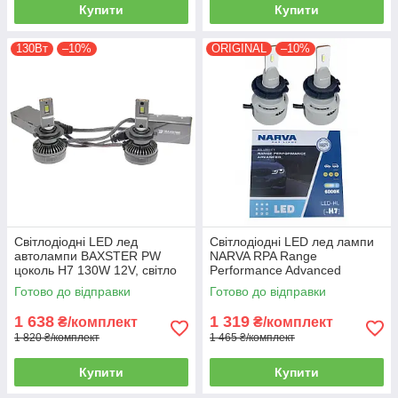
Купити
Купити
130Вт
–10%
ORIGINAL
–10%
Світлодіодні LED лед
Світлодіодні LED лед лампи
автолампи BAXSTER PW
NARVA RPA Range
цоколь H7 130W 12V, світло
Performance Advanced
6000К, 11000Лм з обманкю
цоколь H7 H18, світло 6000К,
Готово до відправки
Готово до відправки
CANBUS
12/24В 181838100
1 638
1 319
₴/комплект
₴/комплект
1 820 ₴/комплект
1 465 ₴/комплект
Купити
Купити