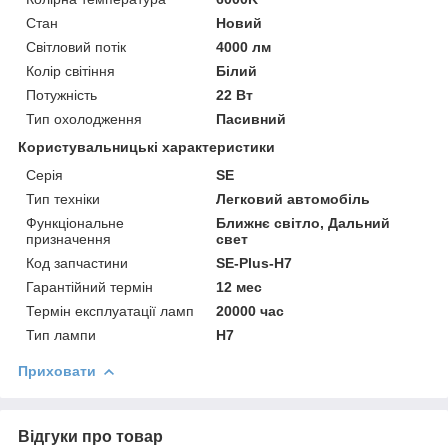
Стан
Новий
Світловий потік
4000 лм
Колір світіння
Білий
Потужність
22 Вт
Тип охолодження
Пасивний
Користувальницькі характеристики
Серія
SE
Тип техніки
Легковий автомобіль
Функціональне
Ближнє світло, Дальний
призначення
свет
Код запчастини
SE-Plus-H7
Гарантійний термін
12 мес
Термін експлуатації ламп
20000 час
Тип лампи
H7
Приховати
Відгуки про товар