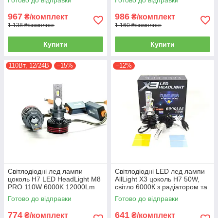
Готово до відправки
Готово до відправки
967
986
₴/комплект
₴/комплект
1 138 ₴/комплект
1 160 ₴/комплект
Купити
Купити
110Вт, 12/24В
–15%
–12%
Світлодіодні лед лампи
Світлодіодні LED лед лампи
цоколь H7 LED HeadLight M8
AllLight X3 цоколь H7 50W,
PRO 110W 6000K 12000Lm
світло 6000К з радіатором та
12/24V з Canbus
світлофільтром
Готово до відправки
Готово до відправки
774
641
₴/комплект
₴/комплект