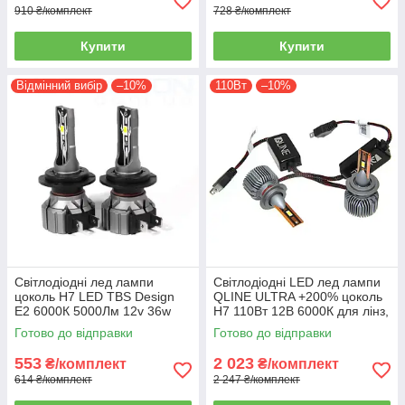
910 ₴/комплект
728 ₴/комплект
Купити
Купити
Відмінний вибір
–10%
110Вт
–10%
Світлодіодні лед лампи
Світлодіодні LED лед лампи
цоколь H7 LED TBS Design
QLINE ULTRA +200% цоколь
E2 6000К 5000Лм 12v 36w
H7 110Вт 12В 6000К для лінз,
лінзованої оптики
Готово до відправки
Готово до відправки
553
2 023
₴/комплект
₴/комплект
614 ₴/комплект
2 247 ₴/комплект