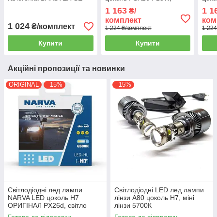
Plus
світло 6000К, компактні
комп
1 163
1 1
₴/
без радіатора
комплект
ком
1 024
₴/комплект
1 224 ₴/комплект
1 224
Купити
Купити
Акційні пропозиції та новинки
ORIGINAL
–15%
–15%
Світлодіодні лед лампи
Світлодіодні LED лед лампи
NARVA LED цоколь H7
лінзи A80 цоколь H7, міні
ОРИГІНАЛ PX26d, світло
лінзи 5700К
6500К, 12/24В 24W