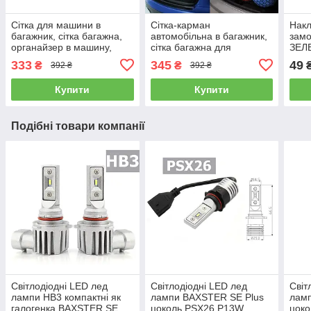
Сітка для машини в
Сітка-карман
Нак
багажник, сітка багажна,
автомобільна в багажник,
замо
органайзер в машину,
сітка багажна для
ЗЕЛ
підлогова 110*60см
автомобіля на гачках,
підс
333
345
49
₴
₴
392 ₴
392 ₴
органайзер в авто
що с
90*40см
Купити
Купити
Подібні товари компанії
Світлодіодні LED лед
Світлодіодні LED лед
Світ
лампи HB3 компактні як
лампи BAXSTER SE Plus
лам
галогенка BAXSTER SE
цоколь PSX26 P13W,
цоко