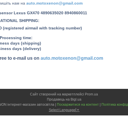
пишіть нам на
auto.motoxenon@gmail.com
 sensor
Lexus GX470 4890635020
8940860011
ATIONAL SHIPPING:
(registered airmail with tracking number)
Processing time:
ness
days (shipping)
iness
days (delivery)
free to e-mail us on
auto.motoxenon@gmail.com
Сайт створений на маркетплейсі
Prom.ua
Продавець на Bigl.ua
MOTO-XENON інтернет-магазин автосвітла |
Поскаржитися на контент
|
Політика конфід
Select Language
▼