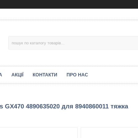
А
АКЦІЇ
КОНТАКТИ
ПРО НАС
us GX470 4890635020 для 8940860011 тяжка