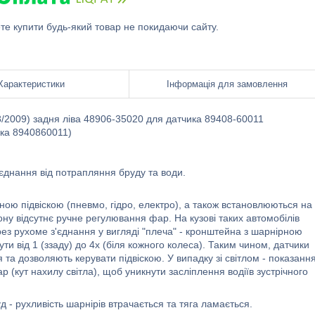
ете купити будь-який товар не покидаючи сайту.
Характеристики
Інформація для замовлення
/2009) задня ліва 48906-35020 для датчика 89408-60011
ика 8940860011)
єднання від потрапляння бруду та води.
ною підвіскою (пневмо, гідро, електро), а також встановлюються на
ону відсутнє ручне регулювання фар. На кузові таких автомобілів
рез рухоме з'єднання у вигляді "плеча" - кронштейна з шарнірною
ути від 1 (ззаду) до 4х (біля кожного колеса). Таким чином, датчики
та дозволяють керувати підвіскою. У випадку зі світлом - показання
 (кут нахилу світла), щоб уникнути засліплення водіїв зустрічного
 - рухливість шарнірів втрачається та тяга ламається.