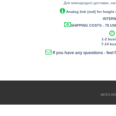
Для міжнародної доставки, на
Analog link (rod) for height
INTERN
SHIPPING COSTS - 7$ USD 
1-2
busi
7-14
bus
If you have any questions - feel 