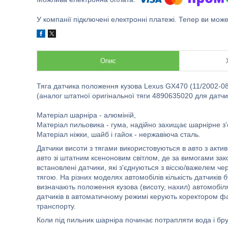
У компанії підключені електронні платежі. Тепер ви мож
Опис
Тяга датчика положення кузова Lexus GX470 (11/2002-08
(аналог штатної оригінальної тяги 4890635020 для датч
Матеріал шарніра - алюміній,
Матеріал пильовика - гума, надійно захищає шарнірне з'
Матеріал ніжки, шайб і гайок - нержавіюча сталь.
Датчики висоти з тягами використовуються в авто з актив
авто зі штатним ксеноновим світлом, де за вимогами зак
встановлені датчики, які з'єднуються з віссю/важелем че
тягою. На різних моделях автомобілів кількість датчиків б
визначають положення кузова (висоту, нахил) автомобіля 
датчиків в автоматичному режимі керують коректором фар
транспорту.
Коли під пильник шарніра починає потрапляти вода і бруд