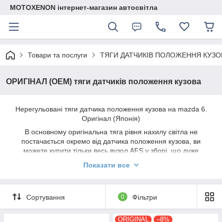
MOTOXENON інтернет-магазин автосвітла
Товари та послуги
ТЯГИ ДАТЧИКІВ ПОЛОЖЕННЯ КУЗО
ОРИГІНАЛ (ОЕМ) тяги датчиків положення кузова
Нерегульовані тяги датчика положення кузова на mazda 6.
Оригінал (Японія)
В основному оригінальна тяга рівня нахилу світла не
постачається окремо від датчика положення кузова, ви
можете купити тільки весь вузол AFS у зборі, що дуже
затратно та марно, якщо сам датчик рівня світла та його
Показати все
роз'єм робочі. Наша пропозиція — заміна оригінальної тяги
коректора рівня нахилу фар окремо від датчика. Заміна на
цю запчастину надійний спосіб відновити систему AFS
Сортування
0
Фільтри
машини зі штатним ксеноном, якщо впало ближнє світло та
загорілася лампочка на приладовій панелі за оптимальні
кошти. Гарантійний термін на оригінальну тягу датчика
ORIGINAL
–8%