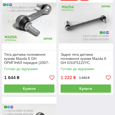
коректора фар — 12 місяців.
Для міжнародної доставки, будь ласка, пишіть нам
на
auto.motoxenon@gmail.com
For international shipping, please, contact us
on
auto.motoxenon@gmail.com
Тяга датчика положення
Задня тяга датчика
кузова Mazda 6 GH
положення кузова Mazda 6
ОРИГІНАЛ передня (2007-
GH GS1F5122YC,
2012) тяжка висоти
GS1F5122YB, GS1F5122YA
Готово до відправки
Готово до відправки
GS1F5121Y, GS1F-51-21Y,
ОРИГІНАЛ AFS
AFS
1 644
1 222
₴
₴
1 332 ₴
Купити
Купити