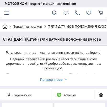
MOTOXENON інтернет-магазин автосвітла
Товари та послуги
ТЯГИ ДАТЧИКІВ ПОЛОЖЕННЯ КУЗО
СТАНДАРТ (Китай) тяги датчиків положення кузова
Регульовані тяги датчика положення кузова на honda legend.
Надійний перевірений роками аналог тяги рівня висоти
дорожнього просвіту, який добре себе зарекомендував, наш
топ-продаж.
Просте встановлення тяги нахилу фар. Повністю відповідає
оригінальній. Ремонт тяги датчика положення кузова
Показати все
неможливий і не має сенсу. Заміна на цю запчастину
найлегший і найдешевший спосіб відновити систему AFS
машини зі штатним ксеноном, якщо впало ближнє світло та
Сортування
0
Фільтри
загорілася лампочка на приладовій панелі.
Для міжнародної доставки, будь ласка, пишіть нам