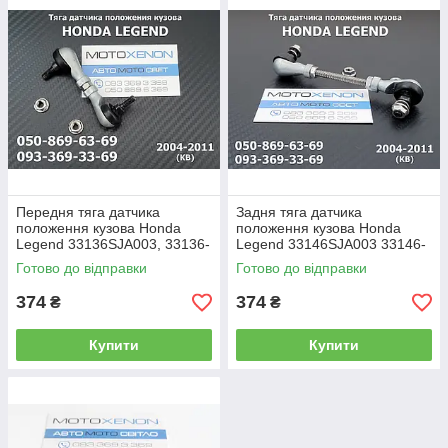
на
auto.motoxenon@gmail.com
For international shipping, please, contact us
on
auto.motoxenon@gmail.com
Передня тяга датчика
Задня тяга датчика
положення кузова Honda
положення кузова Honda
Legend 33136SJA003, 33136-
Legend 33146SJA003 33146-
SJA-003 тяжка коректора
SJA-003 тяжка коректора
Готово до відправки
Готово до відправки
фар AFS
фар AFS
374
374
₴
₴
Купити
Купити