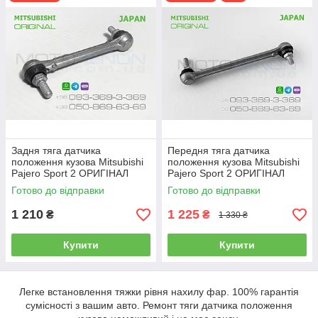
місяців.
Для міжнародної доставки, будь ласка, пишіть нам
на
auto.motoxenon@gmail.com
For international shipping, please, contact us
on
auto.motoxenon@gmail.com
Задня тяга датчика
Передня тяга датчика
положення кузова Mitsubishi
положення кузова Mitsubishi
Pajero Sport 2 ОРИГІНАЛ
Pajero Sport 2 ОРИГІНАЛ
8651A106 тяжка коректора
8651A105 тяжка коректора
Готово до відправки
Готово до відправки
фар AFS
фар AFS
1 210
1 225
₴
₴
1 330 ₴
Купити
Купити
Легке встановлення тяжки рівня нахилу фар. 100% гарантія
сумісності з вашим авто. Ремонт тяги датчика положення