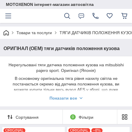
MOTOXENON інтернет-магазин автосвітла
Товари та послуги
ТЯГИ ДАТЧИКІВ ПОЛОЖЕННЯ КУЗО
ОРИГІНАЛ (ОЕМ) тяги датчиків положення кузова
Нерегульовані тяги датчика положення кузова на mitsubishi
pajero sport. Оригінал (Японія)
В основному оригінальна тяга рівня нахилу світла не
постачається окремо від датчика положення кузова, ви
можете купити тільки весь вузол AFS у зборі, що дуже
затратно та марно, якщо сам датчик рівня світла та його
Показати все
роз'єм робочі. Наша пропозиція — заміна оригінальної тяги
коректора фар окремо від датчика. Заміна на цю запчастину
надійний спосіб відновити систему AFS машини зі штатним
Сортування
0
Фільтри
ксеноном, якщо впало ближнє світло та загорілася лампочка
на приладовій панелі за оптимальні кошти. Гарантійний
термін на оригінальну тягу датчика коректора фар — 12
ORIGINAL
ORIGINAL
–8%