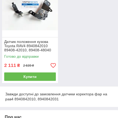
Датчик положення кузова
Toyota RAV4 8940842010
89408-42010, 89408-48040
8940848040 задній в сборі
Готово до відправки
AFS
2 111
₴
2 639 ₴
Купити
Завжди доступні до замовлення датчики коректора фар на
рав4 8940842010, 8940842031
Про нас