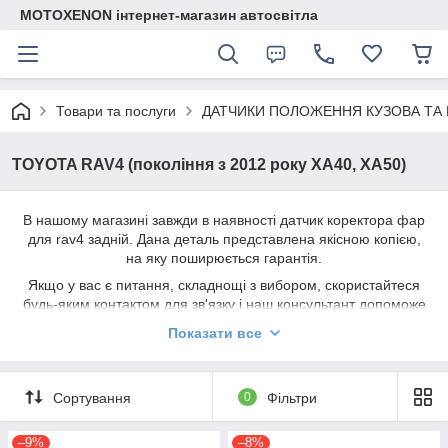
MOTOXENON інтернет-магазин автосвітла
Товари та послуги
ДАТЧИКИ ПОЛОЖЕННЯ КУЗОВА ТА 
TOYOTA RAV4 (покоління з 2012 року XA40, XA50)
В нашому магазині завжди в наявності датчик коректора фар
для rav4 задній. Дана деталь представлена якісною копією,
на яку поширюється гарантія.
Якщо у вас є питання, складнощі з вибором, скористайтеся
будь-яким контактом для зв'язку і наш консультант допоможе
розвіяти ваші сумніви та підібрати відповідний датчик
Показати все
положення кузова під ваше авто
+380933693369
(Viber, Telegram, WhatsApp)
+380508696369
Сортування
0
Фільтри
auto.motoxenon@gmail.com
–9%
–8%