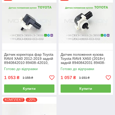
Датчик коректора фар Toyota
Датчик положення кузова
RAV4 XA40 2012-2019 задній
Toyota RAV4 XA50 (2018+)
8940842010 89408-42010,
задній 8940842031 89408-
89408-48040 8940848040
42031
Готово до відправки
Готово до відправки
1 053
1 057
₴
₴
1 155 ₴
1 151 ₴
Купити
Купити
КОМПЛЕКТ
–20%