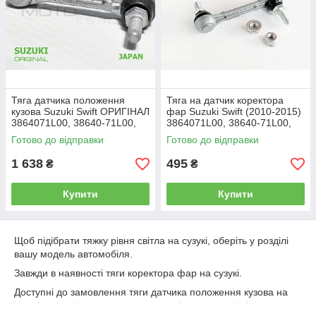
Тяга датчика положення
Тяга на датчик коректора
кузова Suzuki Swift ОРИГІНАЛ
фар Suzuki Swift (2010-2015)
3864071L00, 38640-71L00,
3864071L00, 38640-71L00,
задня тяжка рівня світла фар
тяжка положення рівня
Готово до відправки
Готово до відправки
AFS
кузова, Цільна
1 638
495
₴
₴
Купити
Купити
Щоб підібрати тяжку рівня світла на сузукі, оберіть у розділі
вашу модель автомобіля.
Завжди в наявності тяги коректора фар на сузукі.
Доступні до замовлення тяги датчика положення кузова на
сузукі гранд вітара, тяги коректора фар на сузукі вітара, тяги