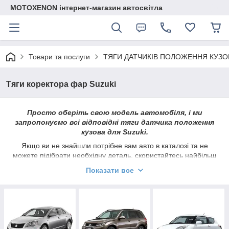
MOTOXENON інтернет-магазин автосвітла
Товари та послуги
ТЯГИ ДАТЧИКІВ ПОЛОЖЕННЯ КУЗО
Тяги коректора фар Suzuki
Просто оберіть свою модель автомобіля, і ми
запропонуємо всі відповідні тяги датчика положення
кузова для Suzuki.
Якщо ви не знайшли потрібне вам авто в каталозі та не
можете підібрати необхідну деталь, скористайтесь найбільш
зручним контактом для зв'язку, де вкажіть VIN номер свого
Показати все
автомобіля (вказаний в тех. паспорті), ми визначимо
самостійно відповідну тягу датчика положення кузова, сам
датчик або роз'єм для цього автомобіля
+380-50-869-6-369