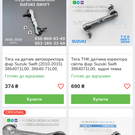
Тяга на датчик автокоректора
Тяга THK датчика коректора
фар Suzuki Swift (2010-2015)
світла фар Suzuki Swift
3864071L00, 38640-71L00,
3864071L00, задня тяжка
тяжка положення рівня
висоти нахилу кузова AFS
Готово до відправки
Готово до відправки
кузова
(Японія)
374
690
₴
₴
Купити
Купити
ORIGINAL